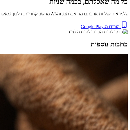
כל מה שאכלתם, בכמה שניות
צלמו את הצלחת או כתבו מה אכלתם, וה-AI מחשב קלוריות, חלבון ומאקרו באופן מיידי. בחינם.
הורידו מ-Google Play
סרקו להורדה לנייד
כתבות נוספות