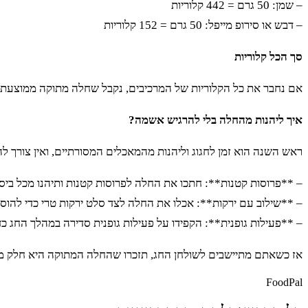
– שמן: 50 גרם = 442 קלוריות
– דבש או סירופ מייפל: 50 גרם = 152 קלוריות
סך הכל קלוריות
אם נחבר את כל הקלוריות של המרכיבים, נקבל שחלה מתוקה ממוצעת מכילה כ-1852.5 קלוריות. כמובן, הכמות המדויקת יכולה להשתנות בהתאם למתכון ולכמויות המ
איך ליהנות מהחלה בלי להרגיש אשמה?
ראש השנה הוא זמן לחגוג וליהנות מהמאכלים המסורתיים, ואין צורך 
– **פרוסות קטנות**: חתכו את החלה לפרוסות קטנות ותיהנו מכל ביס.
– **שילוב עם ירקות**: אכלו את החלה לצד סלט ירקות טרי כדי להוסי
– **פעילות גופנית**: הקפידו על פעילות גופנית סדירה במהלך החג כדי
אז כשאתם מתיישבים לשולחן החג, תזכרו שהחלה המתוקה היא חלק מהמ
FoodPal