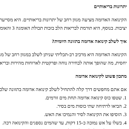
יתרונות בריאותיים
הקינואה האדומה מציעה מגוון רחב של יתרונות בריאותיים. היא מסיי
יציבות. בנוסף, היא תורמת לבריאות הלב בזכות תכולת האומגה 3 והאומגה 6 שבה. הסיבים התזונתיים שבה מסייעים לשמירה על מערכת עיכול בריאה ומניעת עצירות.
איך לשלב קינואה אדומה בתזונה היומית?
הקינואה האדומה היא מרכיב רב-תכליתי שניתן לשלב במגוון רחב של מ
יחסית, מה שהופך אותה לבחירה נוחה ופרקטית לארוחות מהירות ובריאו
מתכון פשוט לקינואה אדומה
אם אתם מחפשים דרך קלה להתחיל לשלב קינואה אדומה בתזונה שלכם,
1. שטפו כוס קינואה אדומה תחת מים זורמים.
2. הביאו לרתיחה שתי כוסות מים בסיר.
3. הוסיפו את הקינואה לסיר והנמיכו את האש.
4. בשלו על אש נמוכה כ-15 דקות, עד שהמים נספגים והקינואה רכה.