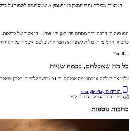
חמוציות מכילות נוגדי חמצון כמו ויטמין A שמסייעים לשמור על בריאות העיניים, לשפר את הראייה ולהפחית את הסיכון למחלות עיניים הקשורות להזדקנות.
חמוציות הן הרבה יותר מסתם פרי קטן וחמצמץ – הן אוצר של בריאות. ע
כחטיף, החמוציות יכולות לשפר את הבריאות שלכם ולשמור על הגוף חזק
FoodPal
כל מה שאכלתם, בכמה שניות
צלמו את הצלחת או כתבו מה אכלתם, וה-AI מחשב קלוריות, חלבון ומאקרו באופן מיידי. בחינם.
הורידו מ-Google Play
סרקו להורדה לנייד
כתבות נוספות