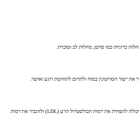
לות כרוניות כמו סרטן, מחלות לב וסוכרת.
את ייצור הסרוטונין במוח ולתרום לתחושת רוגע ואושר.
קקאו עשיר בפלבנואידים התורמים לשיפור זרימת הדם, להורדת לחץ הדם ולהפחתת הסיכון למחלות לב וכלי דם. מחקרים הראו כי צריכת קקאו יכולה להפחית את רמות הכולסטרול הרע (LDL) ולהגביר את רמות