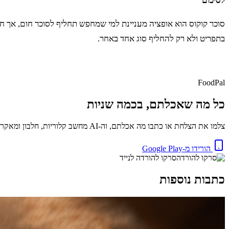
לסיכום
סוכר קוקוס הוא אופציה מעניינת למי שמחפש תחליף לסוכר חום, אך ח
בתפריט ולא רק להחליף סוג אחד באחר.
FoodPal
כל מה שאכלתם, בכמה שניות
צלמו את הצלחת או כתבו מה אכלתם, וה-AI מחשב קלוריות, חלבון ומאקרו באופן מיידי. בחינם.
הורידו מ-Google Play
סרקו להורדה לנייד
כתבות נוספות