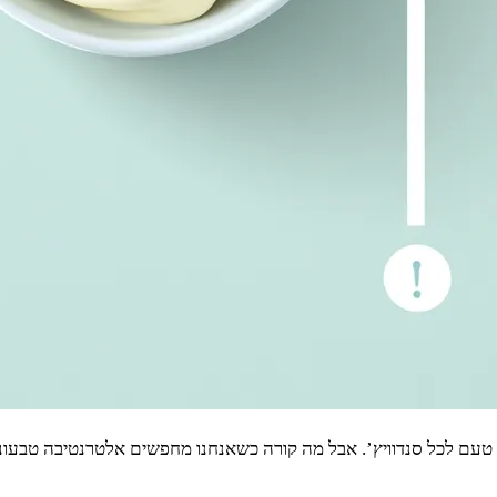
ף טעם לכל סנדוויץ’. אבל מה קורה כשאנחנו מחפשים אלטרנטיבה טבעוני