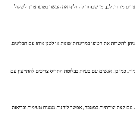
לספק חלבון איכותי. עם זאת, חשוב לשים לב כי טופו אינו מכיל ויטמין B12, הנמצא בעיקר במוצרים מהחי. לכן, מי שבוחר להחליף את הבשר בטופו צריך לשקול
יתן להשרות את הטופו במרינדות שונות או לטגן אותו עם תבלינים.
יות. כמו כן, אנשים עם בעיות בבלוטת התריס צריכים להתייעץ עם
ם. עם קצת יצירתיות במטבח, אפשר ליהנות ממנות טעימות ובריאות