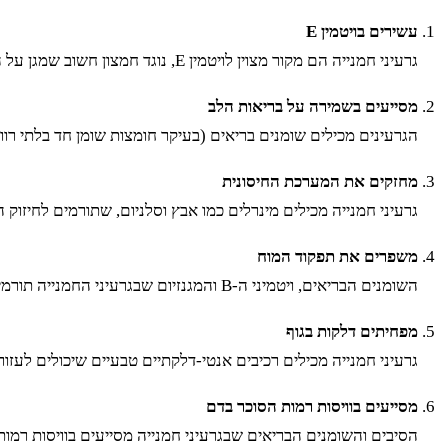
עשירים בויטמין E
גרעיני חמנייה הם מקור מצוין לויטמין E, נוגד חמצון חשוב שמגן על התאים שלכם מפני נזקים ומסייע לשמור על עור בריא ונקי.
מסייעים בשמירה על בריאות הלב
הגרעינים מכילים שומנים בריאים (בעיקר חומצות שומן חד בלתי רוויות ורב בלתי רוויו
מחזקים את המערכת החיסונית
גרעיני חמנייה מכילים מינרלים כמו אבץ וסלניום, שתורמים לחיזוק 
משפרים את תפקוד המוח
השומנים הבריאים, ויטמיני ה-B והמגנזיום שבגרעיני החמנייה תורמים לשיפור תפקוד המוח, משפרים את הזיכרון ומסייעים בריכוז.
מפחיתים דלקות בגוף
גרעיני חמנייה מכילים רכיבים אנטי-דלקתיים טבעיים שיכולים לעזור
מסייעים בוויסות רמות הסוכר בדם
הסיבים והשומנים הבריאים שבגרעיני חמנייה מסייעים בוויסות רמו