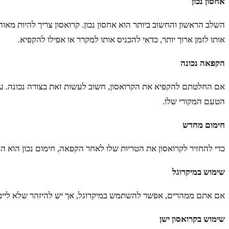
אחסון נכון
השלב הראשון והחשוב ביותר הוא אחסון נכון. קרואסון צריך להיות מא
אותו לזמן ארוך יותר, כדאי להכניס אותו למקרר או אפילו להקפיא.
הקפאה נכונה
אם החלטתם להקפיא את הקרואסון, חשוב לעשות זאת בצורה נכונה. עטפ
הטעם המקורי שלו.
חימום מחדש
כדי להחזיר לקרואסון את הטריות שלו לאחר הקפאה, חימום נכון הוא המפתח. חממו את התנור ל-180 מעלות והכניסו את הקרואסון למשך 5-10 ד
שימוש במיקרוגל
אם אתם ממהרים, אפשר להשתמש במיקרוגל, אך יש להיזהר שלא לייבש את הקרואסון. חממו אותו למשך 10-15 שניות בלבד, ולאח
שימוש בקרואסון ישן