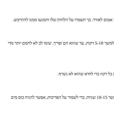
ום לאוויר. כך תשמרו על הלחות שלו ותמנעו ממנו להתייבש.
הדרך הטובה ביותר לחמם קרואסון היא בתנור. חממו את התנור ל-180 מעלות צלזיוס והניחו את הקרואסון על תבנית עם נייר אפייה. חממו אותו למשך 5-10 דקות, עד שהוא חם ופריך. שימו לב לא לחמם יותר מדי
המיקרוגל הוא לא הבחירה האידיאלית, אבל אם אתם ממהרים, אפשר להשתמש בו. הניחו את הקרואסון על צלחת מתאימה למיקרוגל וחממו למשך 10-15 שניות. כדי לשמור על הפריכות, אפשר להניח כוס מים