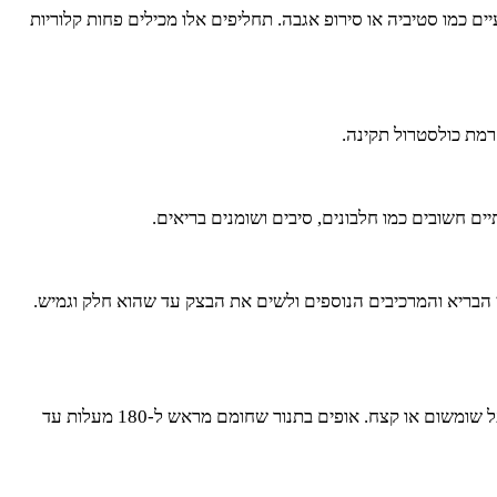
כמו סטיביה או סירופ אגבה. תחליפים אלו מכילים פחות קלוריות
רמת כולסטרול תקינה.
ים חשובים כמו חלבונים, סיבים ושומנים בריאים.
הבריא והמרכיבים הנוספים ולשים את הבצק עד שהוא חלק וגמיש.
לאחר שהבצק תפח, מחלקים אותו לכדורים ומעצבים לצורת חלה. מניחים את החלות על תבנית אפייה ומברישים בביצה טרופה. אפשר לפזר מעל שומשום או קצח. אופים בתנור שחומם מראש ל-180 מעלות עד