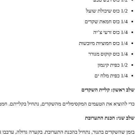
1/2 כוס שיבולת שועל
1/4 כוס חמאת שקדים
1/4 כוס זרעי צ’יה
1/4 כוס חמוציות מיובשות
1/4 כוס קוקוס מגורר
1/2 כפית קינמון
1/4 כפית מלח ים
שלב ראשון: קליית השקדים
כדי להוציא את הטעמים המקסימליים מהשקדים, נתחיל בקלייתם. חממו תנור ל-180 מעלות והניחו את השקדים על תבנית אפייה. קליית השקדים תארך כ-10 דקות, עד שהם מקבלים
שלב שני: הכנת התערובת
בזמן שהשקדים בתנור, נתחיל בהכנת התערובת. בקערה גדולה, ערבבו א