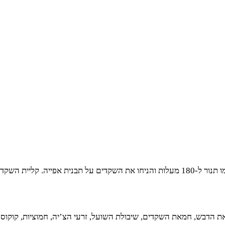
 צבע זהוב וריח נפלא.
ת הדבש, חמאת השקדים, שיבולת השועל, זרעי הצ’יה, חמוציות, קוקוס, 