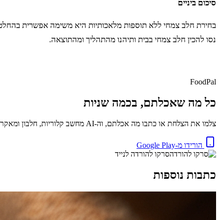
סיכום ביניים
בחירת חלב צמחי ללא תוספות מלאכותיות היא משימה אפשרית בהחלט. על
נסו להכין חלב צמחי בבית ותיהנו מהתהליך ומהתוצאה.
FoodPal
כל מה שאכלתם, בכמה שניות
צלמו את הצלחת או כתבו מה אכלתם, וה-AI מחשב קלוריות, חלבון ומאקרו באופן מיידי. בחינם.
הורידו מ-Google Play
סרקו להורדה לנייד
כתבות נוספות